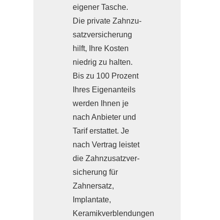
eigener Tasche.
Die private Zahn­zu­
satz­ver­si­che­rung
hilft, Ihre Kosten
niedrig zu halten.
Bis zu 100 Prozent
Ihres Eigenanteils
werden Ihnen je
nach Anbieter und
Tarif erstattet. Je
nach Vertrag leistet
die Zahn­zu­satz­ver­
si­che­rung für
Zahnersatz,
Implantate,
Keramikverblendungen