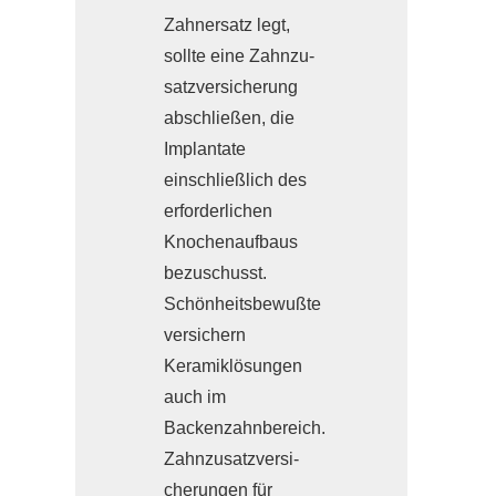
Zahnersatz legt,
sollte eine Zahn­zu­
satz­ver­si­che­rung
abschließen, die
Implantate
einschließlich des
erforderlichen
Knochenaufbaus
bezuschusst.
Schönheitsbewußte
ver­sichern
Keramiklösungen
auch im
Backenzahnbereich.
Zahn­zu­satz­ver­si­
che­rungen für