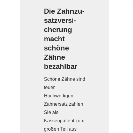
Die Zahn­zu­
satz­ver­si­
che­rung
macht
schöne
Zähne
bezahlbar
Schöne Zähne sind
teuer.
Hochwertigen
Zahnersatz zahlen
Sie als
Kassenpatient zum
großen Teil aus