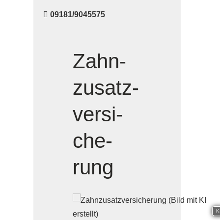
09181/9045575
Zahn­
zu­satz­
ver­si­
che­
rung
K